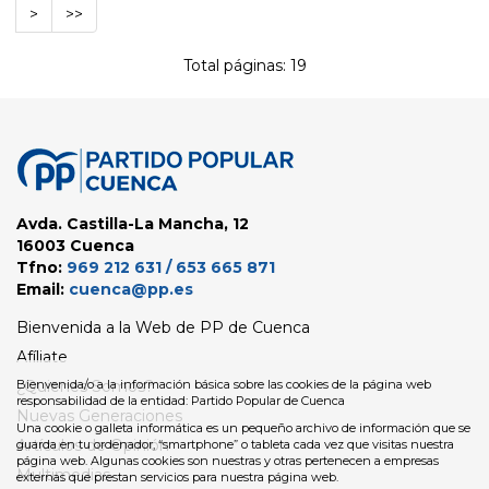
>
>>
Total páginas: 19
Avda. Castilla-La Mancha, 12
16003 Cuenca
Tfno:
969 212 631 / 653 665 871
Email:
cuenca@pp.es
Bienvenida a la Web de PP de Cuenca
Afíliate
Bienvenida/o a la información básica sobre las cookies de la página web
¿Quienes Somos?
responsabilidad de la entidad: Partido Popular de Cuenca
Nuevas Generaciones
Una cookie o galleta informática es un pequeño archivo de información que se
Artículos de Opinión
guarda en tu ordenador, “smartphone” o tableta cada vez que visitas nuestra
página web. Algunas cookies son nuestras y otras pertenecen a empresas
Multimedias
externas que prestan servicios para nuestra página web.