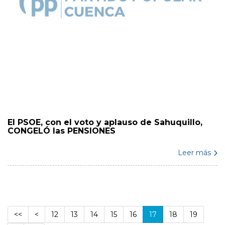
El PSOE, con el voto y aplauso de Sahuquillo,
CONGELÓ las PENSIONES
Leer más
<<
<
12
13
14
15
16
17
18
19