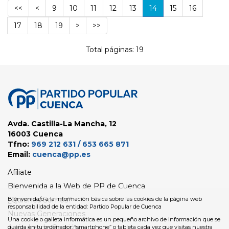
<<
<
9
10
11
12
13
14
15
16
17
18
19
>
>>
Total páginas: 19
Avda. Castilla-La Mancha, 12
16003 Cuenca
Tfno:
969 212 631 / 653 665 871
Email:
cuenca@pp.es
Afíliate
Bienvenida a la Web de PP de Cuenca
Bienvenida/o a la información básica sobre las cookies de la página web
¿Quienes Somos?
responsabilidad de la entidad: Partido Popular de Cuenca
Nuevas Generaciones
Una cookie o galleta informática es un pequeño archivo de información que se
Artículos de Opinión
guarda en tu ordenador, “smartphone” o tableta cada vez que visitas nuestra