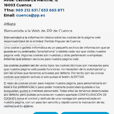
Avda. Castilla-La Mancha, 12
16003 Cuenca
Tfno:
969 212 631 / 653 665 871
Email:
cuenca@pp.es
Afíliate
Bienvenida a la Web de PP de Cuenca
Bienvenida/o a la información básica sobre las cookies de la página web
¿Quienes Somos?
responsabilidad de la entidad: Partido Popular de Cuenca
Nuevas Generaciones
Una cookie o galleta informática es un pequeño archivo de información que se
Artículos de Opinión
guarda en tu ordenador, “smartphone” o tableta cada vez que visitas nuestra
página web. Algunas cookies son nuestras y otras pertenecen a empresas
Multimedias
externas que prestan servicios para nuestra página web.
Nuestra Actividad
Las cookies pueden ser de varios tipos: las cookies técnicas son necesarias para
que nuestra página web pueda funcionar, no necesitan de tu autorización y
Contacto
son las únicas que tenemos activadas por defecto. Por tanto, son las únicas
cookies que estarán activas si solo pulsas el botón ACEPTAR.
Aviso Legal
El resto de cookies sirven para mejorar nuestra página, para personalizarla en
Política Privacidad
base a tus preferencias, o para poder mostrarte publicidad ajustada a tus
búsquedas, gustos e intereses personales. Todas ellas las tenemos desactivadas
Política Cookies
por defecto, pero puedes activarlas en nuestro apartado CONFIGURACIÓN DE
COOKIES: toma el control y disfruta de una navegación personalizada en
Mapa Web
nuestra página, con un paso tan sencillo y rápido como la marcación de las
casillas que tú quieras.