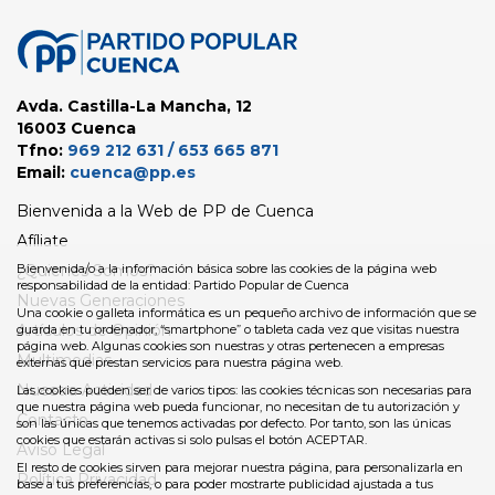
Avda. Castilla-La Mancha, 12
16003 Cuenca
Tfno:
969 212 631 / 653 665 871
Email:
cuenca@pp.es
Bienvenida a la Web de PP de Cuenca
Afíliate
¿Quienes Somos?
Bienvenida/o a la información básica sobre las cookies de la página web
responsabilidad de la entidad: Partido Popular de Cuenca
Nuevas Generaciones
Una cookie o galleta informática es un pequeño archivo de información que se
Artículos de Opinión
guarda en tu ordenador, “smartphone” o tableta cada vez que visitas nuestra
página web. Algunas cookies son nuestras y otras pertenecen a empresas
Multimedias
externas que prestan servicios para nuestra página web.
Nuestra Actividad
Las cookies pueden ser de varios tipos: las cookies técnicas son necesarias para
que nuestra página web pueda funcionar, no necesitan de tu autorización y
Contacto
son las únicas que tenemos activadas por defecto. Por tanto, son las únicas
cookies que estarán activas si solo pulsas el botón ACEPTAR.
Aviso Legal
El resto de cookies sirven para mejorar nuestra página, para personalizarla en
Política Privacidad
base a tus preferencias, o para poder mostrarte publicidad ajustada a tus