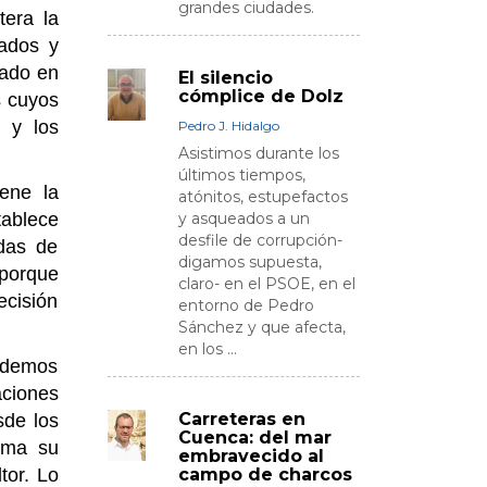
grandes ciudades.
tera la
zados y
rado en
El silencio
cómplice de Dolz
s cuyos
, y los
Pedro J. Hidalgo
Asistimos durante los
últimos tiempos,
iene la
atónitos, estupefactos
y asqueados a un
tablece
desfile de corrupción-
das de
digamos supuesta,
 porque
claro- en el PSOE, en el
ecisión
entorno de Pedro
Sánchez y que afecta,
en los ...
podemos
aciones
Carreteras en
sde los
Cuenca: del mar
uma su
embravecido al
campo de charcos
tor. Lo