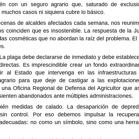
n con un seguro agrario que, saturado de exclusi
muchos casos ni siquiera cubre lo básico.
cenas de alcaldes afectados cada semana, nos reunim
os coinciden que es insostenible. La respuesta de la J
idas cosméticas que no abordan la raíz del problema. E
es.
 La plaga debe declararse de inmediato y debe establec
directas. Es imprescindible crear un fondo extraordina
ir al Estado que intervenga en las infraestructuras
grario para que deje de castigar a las explotacion
 una Oficina Regional de Defensa del Agricultor que a
ienten abandonados ante múltiples administraciones.
ambién medidas de calado. La desaparición de depred
n sin control. Por eso debemos impulsar la recupera
as adecuadas: no como un símbolo, sino como una herr