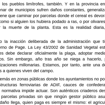
os pueblos limítrofes, también. Y en la provincia en
nar de municipios sufren daños constantes, generali
iene que caminar por parcelas donde el cereal es devo
omo si alguien los hubiera podado a ras, o por olivare
 la muerte de la planta. Esta es la realidad diaria
 la inacción deliberada de la administración que t
ierno de Page. La Ley 43/2002 de Sanidad Vegetal es
s debe declarar oficialmente la plaga, adoptar medi
dos. Sin embargo, año tras año se niega a hacerlo,
zaciones millonarias. Estamos, por tanto, ante una d
os a quienes viven del campo.
además en zonas públicas donde los ayuntamientos no 
aestructuras ferroviarias de ADIF, cauces de confeder
a normativa impide actuar. Son auténticos criaderos de
 parcelas privadas sin que ningún gestor público as
daño llega, quien paga es siempre el mismo: el agricul