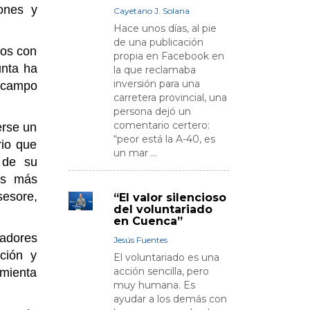
ones y
Cayetano J. Solana
Hace unos días, al pie
de una publicación
os con
propia en Facebook en
unta ha
la que reclamaba
inversión para una
l campo
carretera provincial, una
persona dejó un
comentario certero:
erse un
“peor está la A-40, es
rio que
un mar ...
 de su
es más
sesore,
“El valor silencioso
del voluntariado
en Cuenca”
adores
Jesús Fuentes
ción y
El voluntariado es una
acción sencilla, pero
amienta
muy humana. Es
ayudar a los demás con