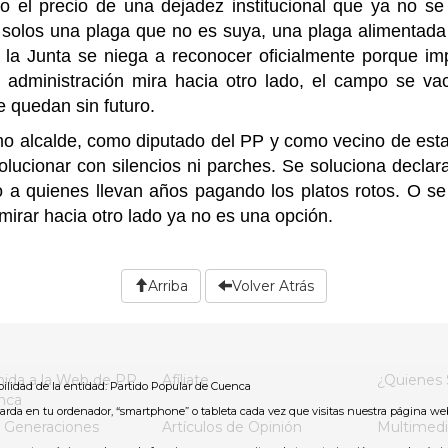
 el precio de una dejadez institucional que ya no s
do solos una plaga que no es suya, una plaga alimentad
 la Junta se niega a reconocer oficialmente porque imp
 administración mira hacia otro lado, el campo se vac
 quedan sin futuro.
o alcalde, como diputado del PP y como vecino de esta 
lucionar con silencios ni parches. Se soluciona declar
 a quienes llevan años pagando los platos rotos. O se
irar hacia otro lado ya no es una opción.
Arriba
Volver Atrás
ida a la Web de PP
Afíliate
¿Quienes
ilidad de la entidad: Partido Popular de Cuenca
nca
arda en tu ordenador, “smartphone” o tableta cada vez que visitas nuestra página we
 Generaciones
Artículos de Opinión
Multimedi