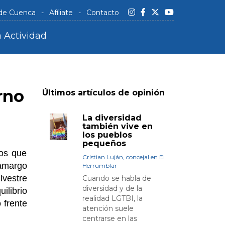
 de Cuenca
Afíliate
Contacto
 Actividad
rno
Últimos artículos de opinión
La diversidad
también vive en
los pueblos
pequeños
pos que
Cristian Luján, concejal en El
oamargo
Herrumblar
lvestre
Cuando se habla de
diversidad y de la
ilibrio
realidad LGTBI, la
 frente
atención suele
centrarse en las