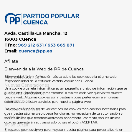
Avda. Castilla-La Mancha, 12
16003 Cuenca
Tfno:
969 212 631 / 653 665 871
Email:
cuenca@pp.es
Afíliate
Bienvenida a la Web de PP de Cuenca
¿Quienes Somos?
Bienvenida/o a la información básica sobre las cookies de la página web
responsabilidad de la entidad: Partido Popular de Cuenca
Nuevas Generaciones
Una cookie o galleta informática es un pequeño archivo de información que se
Artículos de Opinión
guarda en tu ordenador, “smartphone” o tableta cada vez que visitas nuestra
página web. Algunas cookies son nuestras y otras pertenecen a empresas
Multimedias
externas que prestan servicios para nuestra página web.
Nuestra Actividad
Las cookies pueden ser de varios tipos: las cookies técnicas son necesarias para
que nuestra página web pueda funcionar, no necesitan de tu autorización y
Contacto
son las únicas que tenemos activadas por defecto. Por tanto, son las únicas
cookies que estarán activas si solo pulsas el botón ACEPTAR.
Aviso Legal
El resto de cookies sirven para mejorar nuestra página, para personalizarla en