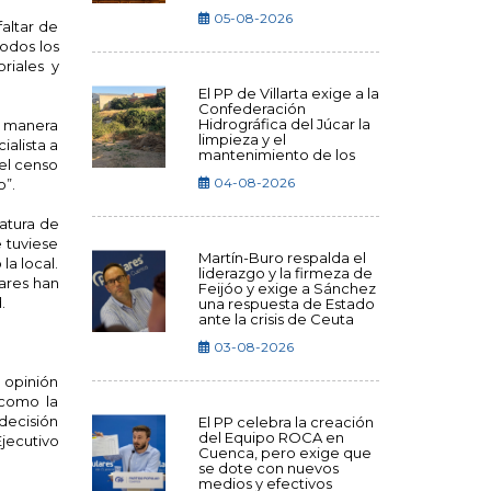
05-08-2026
faltar de
todos los
riales y
El PP de Villarta exige a la
Confederación
Hidrográfica del Júcar la
e manera
limpieza y el
ialista a
mantenimiento de los
del censo
cauces
04-08-2026
o”.
catura de
 tuviese
Martín-Buro respalda el
la local.
liderazgo y la firmeza de
ares han
Feijóo y exige a Sánchez
.
una respuesta de Estado
ante la crisis de Ceuta
03-08-2026
 opinión
 como la
decisión
El PP celebra la creación
del Equipo ROCA en
jecutivo
Cuenca, pero exige que
se dote con nuevos
medios y efectivos