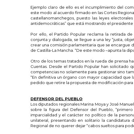
Ejemplo claro de ello es el incumplimiento del comp
este modo al acuerdo firmado en las Cortes Regionale
castellanomanchegos, puesto las leyes electorales
antidemocráticas” que está mostrando el presidente 
Por ello, el Partido Popular reclama la retirada d
conjunta y dialogada, se llegue a una ley “justa, obj
crear una comisión parlamentaria que se encargue de e
de Castilla-La Mancha. “De este modo –apunta la dip
Otro de los temas tratados en la rueda de prensa ha
Cuentas. Desde el Partido Popular han solicitado 
competencias no solamente para gestionar sino tambié
“En definitiva un órgano con mayor capacidad que l
pedido que retire la propuesta de modificación para
DEFENSOR DEL PUEBLO
Los diputados regionales Marina Moya y José Manuel 
sobre la figura del Defensor del Pueblo, “primer
imparcialidad y el carácter no político de la pers
unilateral, presentando en solitario la candidatu
Regional de no querer dejar “cabos sueltos para pod