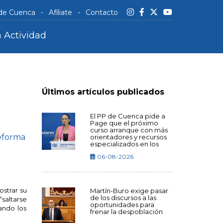
 de Cuenca
Afíliate
Contacto
 Actividad
Últimos artículos publicados
El PP de Cuenca pide a
Page que el próximo
curso arranque con más
reforma
orientadores y recursos
especializados en los
centros educativos
06-08-2026
strar su
Martín-Buro exige pasar
de los discursos a las
“saltarse
oportunidades para
ando los
frenar la despoblación