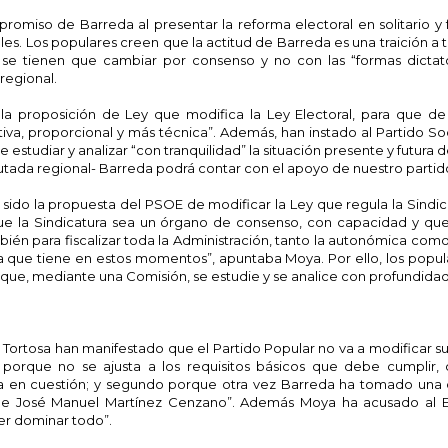
romiso de Barreda al presentar la reforma electoral en solitario y 
s. Los populares creen que la actitud de Barreda es una traición a 
 se tienen que cambiar por consenso y no con las “formas dictato
regional.
e la proposición de Ley que modifica la Ley Electoral, para que d
etiva, proporcional y más técnica”. Además, han instado al Partido Soc
studiar y analizar “con tranquilidad” la situación presente y futura 
utada regional- Barreda podrá contar con el apoyo de nuestro partid
 sido la propuesta del PSOE de modificar la Ley que regula la Sindi
que la Sindicatura sea un órgano de consenso, con capacidad y que
n para fiscalizar toda la Administración, tanto la autonómica como 
a que tiene en estos momentos”, apuntaba Moya. Por ello, los popul
 que, mediante una Comisión, se estudie y se analice con profundidad
Tortosa han manifestado que el Partido Popular no va a modificar su
o porque no se ajusta a los requisitos básicos que debe cumplir,
ona en cuestión; y segundo porque otra vez Barreda ha tomado una 
ra de José Manuel Martínez Cenzano”. Además Moya ha acusado al E
er dominar todo”.