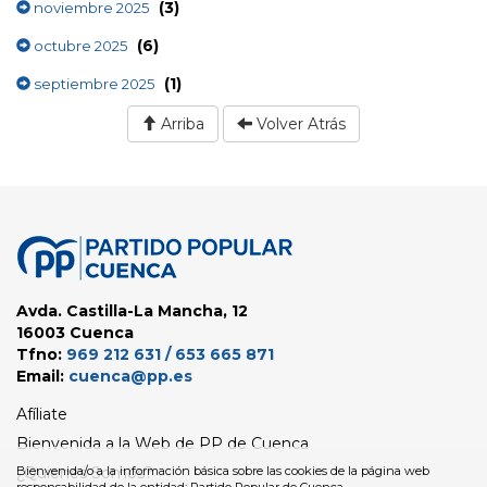
(3)
noviembre 2025
(6)
octubre 2025
(1)
septiembre 2025
Arriba
Volver Atrás
Avda. Castilla-La Mancha, 12
16003 Cuenca
Tfno:
969 212 631 / 653 665 871
Email:
cuenca@pp.es
Afíliate
Bienvenida a la Web de PP de Cuenca
¿Quienes Somos?
Bienvenida/o a la información básica sobre las cookies de la página web