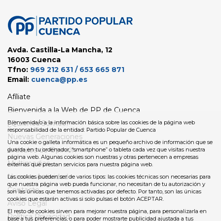
Avda. Castilla-La Mancha, 12
16003 Cuenca
Tfno:
969 212 631 / 653 665 871
Email:
cuenca@pp.es
Afíliate
Bienvenida a la Web de PP de Cuenca
¿Quienes Somos?
Bienvenida/o a la información básica sobre las cookies de la página web
responsabilidad de la entidad: Partido Popular de Cuenca
Nuevas Generaciones
Una cookie o galleta informática es un pequeño archivo de información que se
Artículos de Opinión
guarda en tu ordenador, “smartphone” o tableta cada vez que visitas nuestra
página web. Algunas cookies son nuestras y otras pertenecen a empresas
Multimedias
externas que prestan servicios para nuestra página web.
Nuestra Actividad
Las cookies pueden ser de varios tipos: las cookies técnicas son necesarias para
que nuestra página web pueda funcionar, no necesitan de tu autorización y
Contacto
son las únicas que tenemos activadas por defecto. Por tanto, son las únicas
cookies que estarán activas si solo pulsas el botón ACEPTAR.
Aviso Legal
El resto de cookies sirven para mejorar nuestra página, para personalizarla en
Política Privacidad
base a tus preferencias, o para poder mostrarte publicidad ajustada a tus